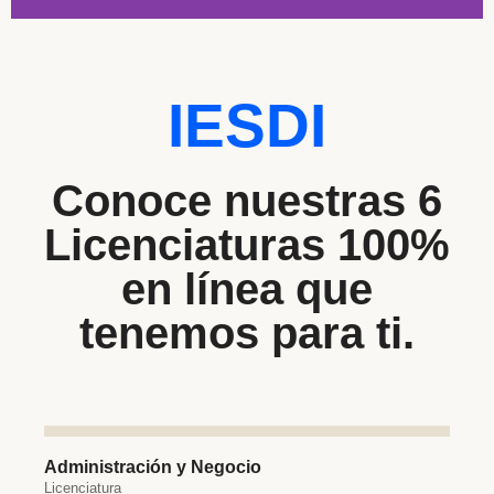
Elige entre 6
Licenciaturas
IESDI
Duración de 3 años.
Estudia desde la
Conoce nuestras 6
comodidad de tu casa,
Licenciaturas 100%
trabajo o café.
en línea que
tenemos para ti.
Licenciaturas
Administración y Negocio
Licenciatura