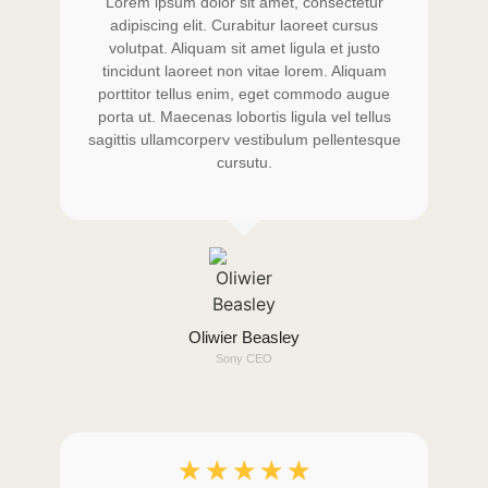
Lorem ipsum dolor sit amet, consectetur
adipiscing elit. Curabitur laoreet cursus
volutpat. Aliquam sit amet ligula et justo
tincidunt laoreet non vitae lorem. Aliquam
porttitor tellus enim, eget commodo augue
porta ut. Maecenas lobortis ligula vel tellus
sagittis ullamcorperv vestibulum pellentesque
cursutu.
Oliwier Beasley
Sony CEO
☆
☆
☆
☆
☆